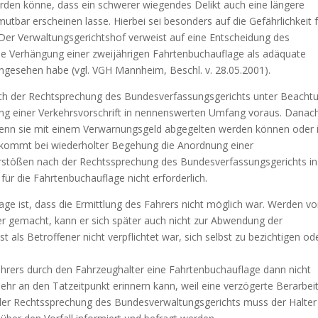
rden könne, dass ein schwerer wiegendes Delikt auch eine längere
bar erscheinen lasse. Hierbei sei besonders auf die Gefährlichkeit 
 Der Verwaltungsgerichtshof verweist auf eine Entscheidung des
ie Verhängung einer zweijährigen Fahrtenbuchauflage als adäquate
angesehen habe (vgl. VGH Mannheim, Beschl. v. 28.05.2001).
nach der Rechtsprechung des Bundesverfassungsgerichts unter Beacht
ung einer Verkehrsvorschrift in nennenswerten Umfang voraus. Danac
 wenn sie mit einem Verwarnungsgeld abgegelten werden können oder 
 kommt bei wiederholter Begehung die Anordnung einer
rstößen nach der Rechtssprechung des Bundesverfassungsgerichts in
für die Fahrtenbuchauflage nicht erforderlich.
age ist, dass die Ermittlung des Fahrers nicht möglich war. Werden v
r gemacht, kann er sich später auch nicht zur Abwendung der
 als Betroffener nicht verpflichtet war, sich selbst zu bezichtigen od
 Fahrers durch den Fahrzeughalter eine Fahrtenbuchauflage dann nicht
ehr an den Tatzeitpunkt erinnern kann, weil eine verzögerte Berarbei
 der Rechtssprechung des Bundesverwaltungsgerichts muss der Halter