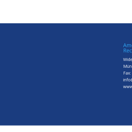
Ame
Rec
Wide
Münc
Fax:
info
www.