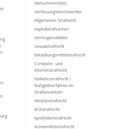
Menschenrechte)
für
Verfassungsbeschwerden
Allgemeines Strafrecht
Kapitalstrafsachen
Vermögensdelikte
ung
h
Sexualstrafrecht
in
Betäubungsmittelstrafrecht
Computer- und
Internetstrafrecht
Verkehrsstrafrecht /
om
Bußgeldverfahren im
Straßenverkehr
er
Medizinstrafrecht
Arztstrafrecht
tung
Apothekerstrafrecht
Arzneimittelstrafrecht