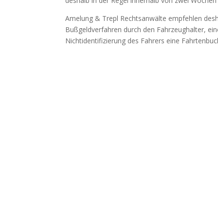
deshalb in der Regel innerhalb von zwei Wochen 
Amelung & Trepl Rechtsanwälte empfehlen desh
Bußgeldverfahren durch den Fahrzeughalter, eine
Nichtidentifizierung des Fahrers eine Fahrtenb