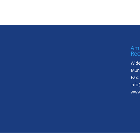
Ame
Rec
Wide
Münc
Fax:
info
www.