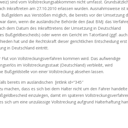
hweiz) sind vom Vollstreckungsabkommen nicht umfasst. Grundsätzlic
nach Inkraftreten am 27.10.2010 erlassen wurden. Ausnahmsweise ist i
on Bußgeldern aus Verstößen möglich, die bereits vor der Umsetzung 
ar dann, wenn die ausländische Behörde den (laut BMJ: das Verfahr
nach dem Datum des Inkrafttretens der Umsetzung in Deutschland
des Bußgeldbescheids) oder wenn ein Gericht im Tatortland (ggf. auch
hieden hat und die Rechtskraft dieser gerichtlichen Entscheidung erst
g in Deutschland eintritt.
ner Flut von Vollstreckungsverfahren kommen wird. Das aufwendige
ngserlös im Vollstreckungsstaat (Deutschland) verbleibt, wird
e Bußgeldstelle von einer Vollstreckung absehen lassen.
ls bereits im ausländischen [intlink id=“345″
 zu machen, dass es sich bei dem Halter nicht um den Fahrer handelte
ußgeldbescheid einzulegen, damit im späteren Vollstreckungsverfahre
s sich um eine unzulässige Vollstreckung aufgrund Halterhaftung han