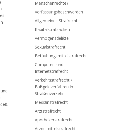
h
Menschenrechte)
n
Verfassungsbeschwerden
des
Allgemeines Strafrecht
en
Kapitalstrafsachen
Vermögensdelikte
Sexualstrafrecht
Betäubungsmittelstrafrecht
Computer- und
Internetstrafrecht
Verkehrsstrafrecht /
Bußgeldverfahren im
 und
Straßenverkehr
n
Medizinstrafrecht
delt.
Arztstrafrecht
Apothekerstrafrecht
Arzneimittelstrafrecht