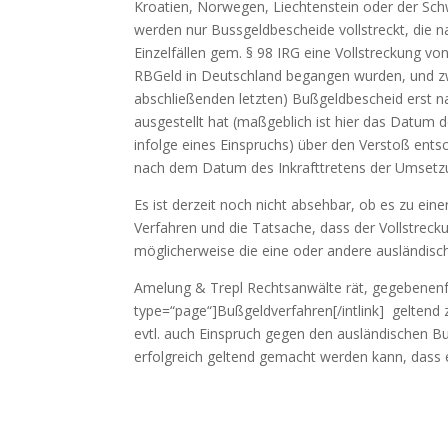
Kroatien, Norwegen, Liechtenstein oder der Sc
werden nur Bussgeldbescheide vollstreckt, die 
Einzelfällen gem. § 98 IRG eine Vollstreckung v
RBGeld in Deutschland begangen wurden, und zw
abschließenden letzten) Bußgeldbescheid erst 
ausgestellt hat (maßgeblich ist hier das Datum 
infolge eines Einspruchs) über den Verstoß entsc
nach dem Datum des Inkrafttretens der Umsetzun
Es ist derzeit noch nicht absehbar, ob es zu ei
Verfahren und die Tatsache, dass der Vollstrecku
möglicherweise die eine oder andere ausländisch
Amelung & Trepl Rechtsanwälte rät, gegebenenfal
type=“page“]Bußgeldverfahren[/intlink] geltend
evtl. auch Einspruch gegen den ausländischen B
erfolgreich geltend gemacht werden kann, dass e