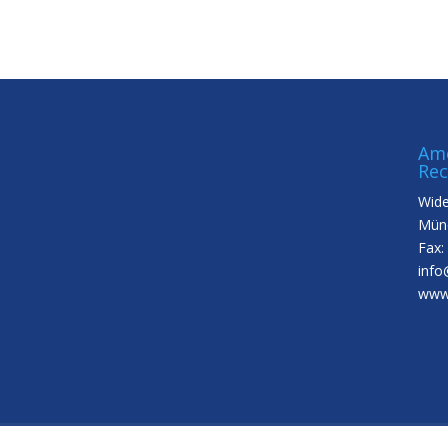
Ame
Rec
Wide
Münc
Fax:
info
www.