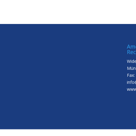
Ame
Rec
Wide
Münc
Fax:
info
www.