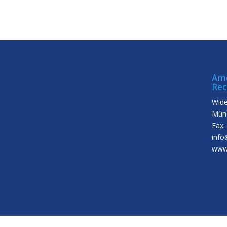
Ame
Rec
Wide
Münc
Fax:
info
www.